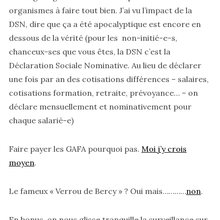
organismes à faire tout bien. J’ai vu l’impact de la
DSN, dire que ça a été apocalyptique est encore en
dessous de la vérité (pour les non-initié-e-s,
chanceux-ses que vous êtes, la DSN c’est la
Déclaration Sociale Nominative. Au lieu de déclarer
une fois par an des cotisations différences – salaires,
cotisations formation, retraite, prévoyance… – on
déclare mensuellement et nominativement pour
chaque salarié-e)
Faire payer les GAFA pourquoi pas.
Moi j’y crois
moyen
.
Le fameux « Verrou de Bercy » ? Oui mais…………
non
.
En bonus, on nous glisse tranquille la surveillance sur